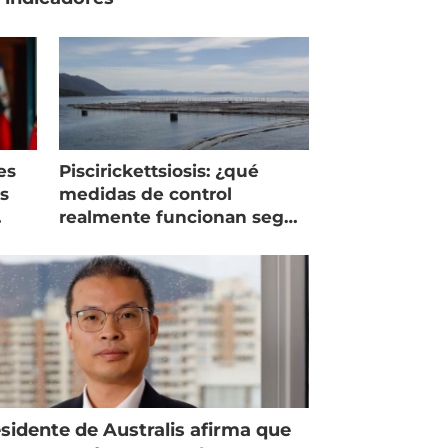
es
Piscirickettsiosis: ¿qué
as
medidas de control
realmente funcionan según
expertos chilenos?
sidente de Australis afirma que