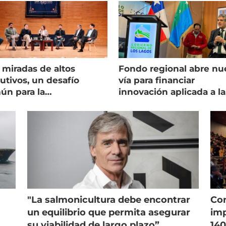
 miradas de altos
Fondo regional abre nu
utivos, un desafío
vía para financiar
ún para la
innovación aplicada a la
onicultura chilena
salmonicultura
"La salmonicultura debe encontrar
Con
un equilibrio que permita asegurar
imp
su viabilidad de largo plazo”
140