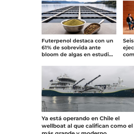
Futerpenol destaca con un
Seis
61% de sobrevida ante
ejec
bloom de algas en estudio
com
de campo
salm
Ya está operando en Chile el
wellboat al que califican como el
más grande y moderno