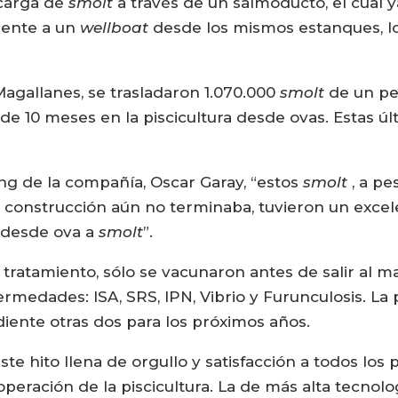
 carga de
smolt
a través de un salmoducto, el cual ya
mente a un
wellboat
desde los mismos estanques, l
agallanes, se trasladaron 1.070.000
smolt
de un pe
e 10 meses en la piscicultura desde ovas. Estas ú
ng de la compañía, Oscar Garay, “estos
smolt
, a pe
 construcción aún no terminaba, tuvieron un exce
 desde ova a
smolt
”.
 tratamiento, sólo se vacunaron antes de salir al 
medades: ISA, SRS, IPN, Vibrio y Furunculosis. La p
iente otras dos para los próximos años.
ste hito llena de orgullo y satisfacción a todos los 
peración de la piscicultura. La de más alta tecnol