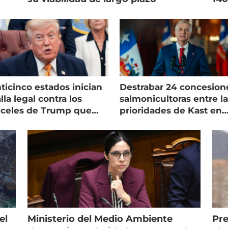
ticinco estados inician
Destrabar 24 concesion
lla legal contra los
salmonicultoras entre l
nceles de Trump que
prioridades de Kast en
pean al salmón
Magallanes
el
Ministerio del Medio Ambiente
Pre