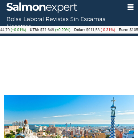
Bolsa Laboral
Revistas
Sin Escamas
Nosotros
+0.01%)
UTM:
$71.649
(+0.20%)
Dólar:
$911,58
(-0.31%)
Euro:
$1053,36
(-