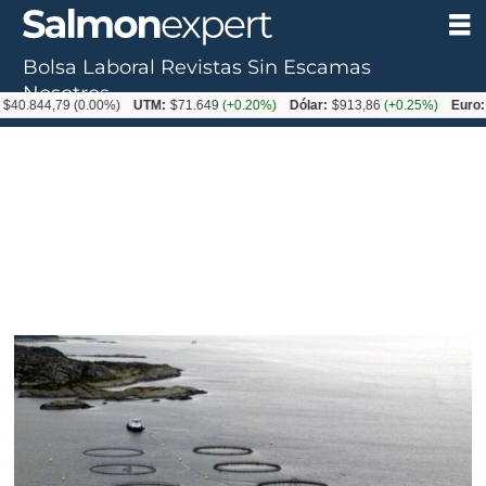
Bolsa Laboral
Revistas
Sin Escamas
Nosotros
44,79
(0.00%)
UTM:
$71.649
(+0.20%)
Dólar:
$913,86
(+0.25%)
Euro:
$1053