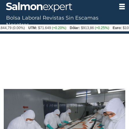
Bolsa Laboral
Revistas
Sin Escamas
Nosotros
(0.00%)
UTM:
$71.649
(+0.20%)
Dólar:
$913,86
(+0.25%)
Euro:
$1053,08
(