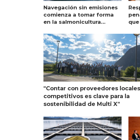
Navegación sin emisiones
Res
comienza a tomar forma
pena
en la salmonicultura
que 
chilena
sal
visi
"Contar con proveedores locale
competitivos es clave para la
sostenibilidad de Multi X"