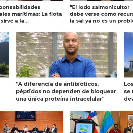
ponsabilidades
"El lodo salmonicultor
les marítimas: La flota
debe verse como recur
sirve a la
la sal ya no es un prob
monicultura entrega su
ón
s
"A diferencia de antibióticos,
Los
péptidos no dependen de bloquear
se 
una única proteína intracelular"
dev