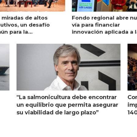
 miradas de altos
Fondo regional abre n
utivos, un desafío
vía para financiar
ún para la
innovación aplicada a l
monicultura chilena
salmonicultura
"La salmonicultura debe encontrar
Con
l
un equilibrio que permita asegurar
imp
su viabilidad de largo plazo”
140