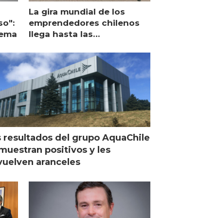
La gira mundial de los
so":
emprendedores chilenos
lema
llega hasta las
operaciones de Mowi en
Escocia
 resultados del grupo AquaChile
muestran positivos y les
uelven aranceles