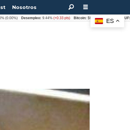
st
Nosotros
0%)
Desempleo:
9.44%
(+0.33 pts)
Bitcoin:
$64.600,08
(+2.93%)
UF:
$40.84
ES