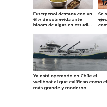
Futerpenol destaca con un
Seis
61% de sobrevida ante
ejec
bloom de algas en estudio
com
de campo
sal
Ya está operando en Chile el
wellboat al que califican como e
más grande y moderno