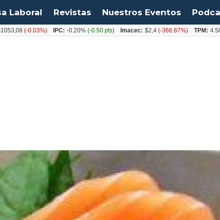
sa Laboral
Revistas
Nuestros Eventos
Podca
8
(-0.03%)
IPC:
-0.20%
(-0.50 pts)
Imacec:
$2,4
(-366.67%)
TPM:
4.50%
(0.0