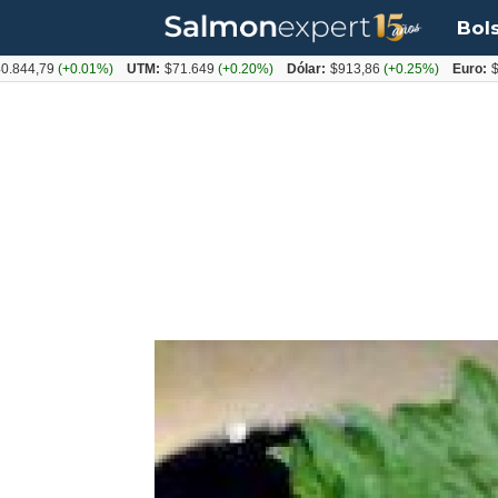
Bol
9
(+0.01%)
UTM:
$71.649
(+0.20%)
Dólar:
$913,86
(+0.25%)
Euro:
$1053,0