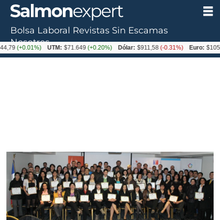
Bolsa Laboral
Revistas
Sin Escamas
Nosotros
+0.01%)
UTM:
$71.649
(+0.20%)
Dólar:
$911,58
(-0.31%)
Euro:
$1053,36
(-0