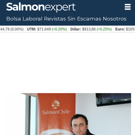
Bolsa Laboral
Revistas
Sin Escamas
Nosotros
(0.00%)
UTM:
$71.649
(+0.20%)
Dólar:
$913,86
(+0.25%)
Euro:
$1053,08
(-