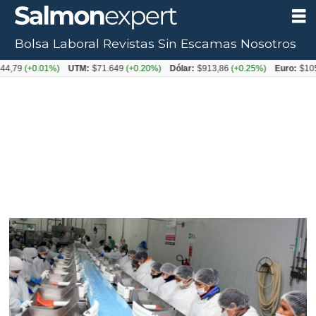
Bolsa Laboral
Revistas
Sin Escamas
Nosotros
+0.01%)
UTM:
$71.649
(+0.20%)
Dólar:
$913,86
(+0.25%)
Euro:
$1053,08
(