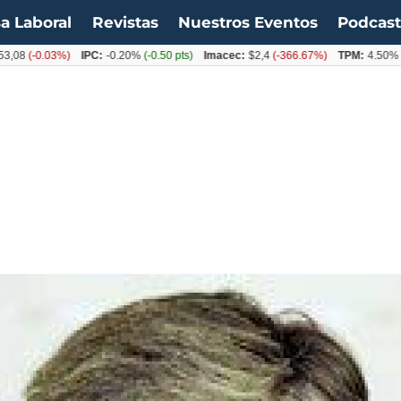
a Laboral
Revistas
Nuestros Eventos
Podcas
-0.03%)
IPC:
-0.20%
(-0.50 pts)
Imacec:
$2,4
(-366.67%)
TPM:
4.50%
(0.00