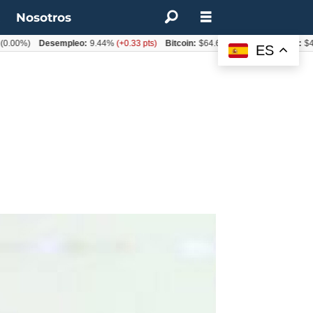
t
Nosotros
%)
Desempleo:
9.44%
(+0.33 pts)
Bitcoin:
$64.600,08
(+2.93%)
UF:
$40.844
ES