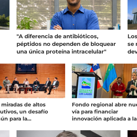
"A diferencia de antibióticos,
Los
péptidos no dependen de bloquear
se 
una única proteína intracelular"
dev
 miradas de altos
Fondo regional abre nu
utivos, un desafío
vía para financiar
ún para la
innovación aplicada a la
onicultura chilena
salmonicultura