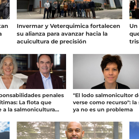
tan
Invermar y Veterquimica fortalecen
Un 
a
su alianza para avanzar hacia la
que
acuicultura de precisión
tri
ponsabilidades penales
"El lodo salmonicultor 
timas: La flota que
verse como recurso": la 
e a la salmonicultura
ya no es un problema
ega su visión