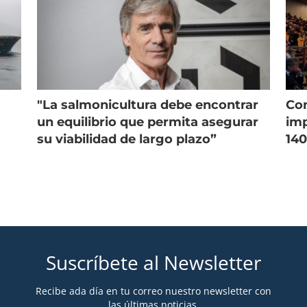
"La salmonicultura debe encontrar
Con
un equilibrio que permita asegurar
imp
su viabilidad de largo plazo”
140
Suscríbete al Newsletter
Recibe ada día en tu correo nuestro newsletter con
las últimas noticias.