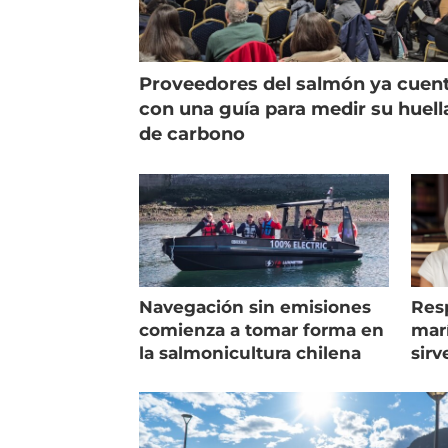
Proveedores del salmón ya cuen
con una guía para medir su huell
de carbono
Navegación sin emisiones
Res
comienza a tomar forma en
marí
la salmonicultura chilena
sirv
entr