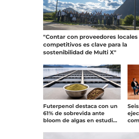
"Contar con proveedores locales
competitivos es clave para la
sostenibilidad de Multi X"
Futerpenol destaca con un
Seis
61% de sobrevida ante
ejec
bloom de algas en estudio
com
de campo
salm