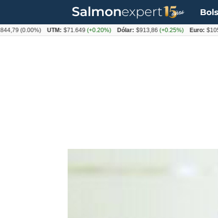
Bols
9
(0.00%)
UTM:
$71.649
(+0.20%)
Dólar:
$913,86
(+0.25%)
Euro:
$1053,08
(