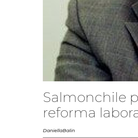
Salmonchile pr
reforma labora
Daniella
Balin