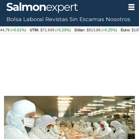
Bolsa Laboral
Revistas
Sin Escamas
Nosotros
+0.01%)
UTM:
$71.649
(+0.20%)
Dólar:
$913,86
(+0.25%)
Euro:
$1053,08
(