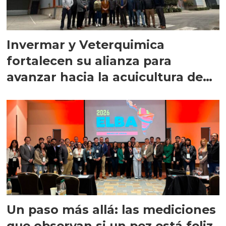
Invermar y Veterquimica
fortalecen su alianza para
avanzar hacia la acuicultura de
precisión
Un paso más allá: las mediciones
que observan si un pez está feliz,