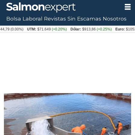
Bolsa Laboral
Revistas
Sin Escamas
Nosotros
(0.00%)
UTM:
$71.649
(+0.20%)
Dólar:
$913,86
(+0.25%)
Euro:
$1053,08
(-