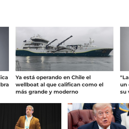
ica
Ya está operando en Chile el
"La
mbra
wellboat al que califican como el
un 
más grande y moderno
su 