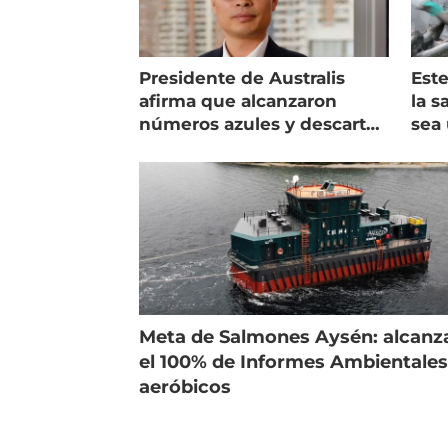
Presidente de Australis
Este
afirma que alcanzaron
la s
números azules y descarta
sea 
vender la empresa
más
Meta de Salmones Aysén: alcanz
el 100% de Informes Ambientale
aeróbicos