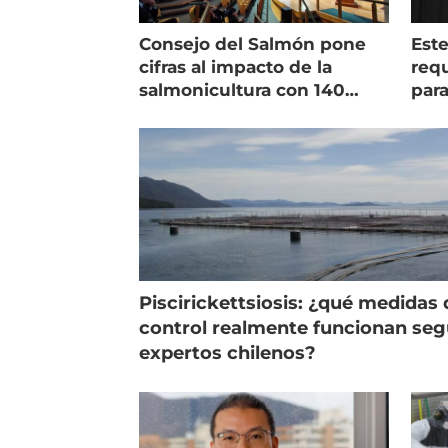
Consejo del Salmón pone
Est
cifras al impacto de la
requ
salmonicultura con 140
para
indicadores
pec
Piscirickettsiosis: ¿qué medidas 
control realmente funcionan se
expertos chilenos?