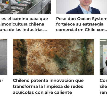
 es el camino para que
Poseidon Ocean Syste
almonicultura chilena
fortalece su estrategia
una de las industrias
comercial en Chile con
 seguras
nuevo gerente
ar
Chileno patenta innovación que
Con
s
transforma la limpieza de redes
sil
acuícolas con aire caliente
ren