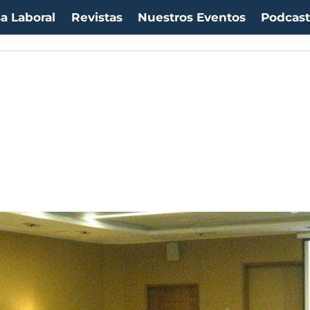
a Laboral
Revistas
Nuestros Eventos
Podcas
uro:
$1054,01
(-0.99%)
IPC:
-0.20%
(-0.50 pts)
Imacec:
$2,4
(-366.67%)
TP