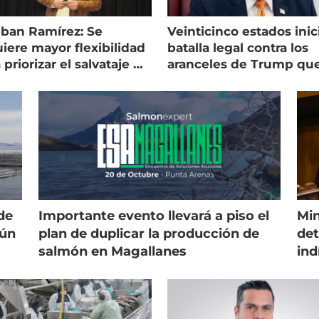
eban Ramírez: Se
Veinticinco estados inic
iere mayor flexibilidad
batalla legal contra los
 priorizar el salvataje de
aranceles de Trump qu
es
golpean al salmón
de
Importante evento llevará a piso el
Min
gún
plan de duplicar la producción de
det
salmón en Magallanes
ind