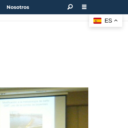
t
Nosotros
M:
4.50%
(0.00%)
Desempleo:
9.44%
(+0.33 pts)
Bitcoin:
$62.760,11
(-1.74%)
ES