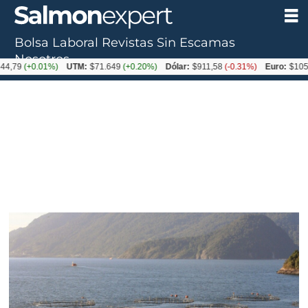
Bolsa Laboral
Revistas
Sin Escamas
Nosotros
+0.01%)
UTM:
$71.649
(+0.20%)
Dólar:
$911,58
(-0.31%)
Euro:
$1053,36
(-