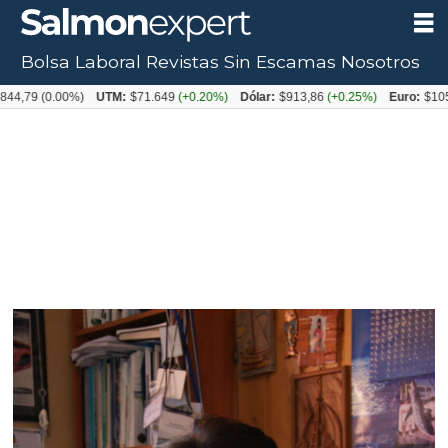
Bolsa Laboral
Revistas
Sin Escamas
Nosotros
(0.00%)
UTM:
$71.649
(+0.20%)
Dólar:
$913,86
(+0.25%)
Euro:
$1053,08
(-