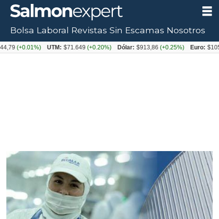
Bolsa Laboral
Revistas
Sin Escamas
Nosotros
+0.01%)
UTM:
$71.649
(+0.20%)
Dólar:
$913,86
(+0.25%)
Euro:
$1053,08
(-