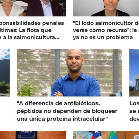
ponsabilidades penales
"El lodo salmonicultor 
timas: La flota que
verse como recurso": la 
e a la salmonicultura
ya no es un problema
ega su visión
"A diferencia de antibióticos,
Los
péptidos no dependen de bloquear
se 
una única proteína intracelular"
dev