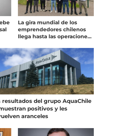
debe
La gira mundial de los
sal
emprendedores chilenos
llega hasta las operaciones
de Mowi en Escocia
 resultados del grupo AquaChile
muestran positivos y les
uelven aranceles