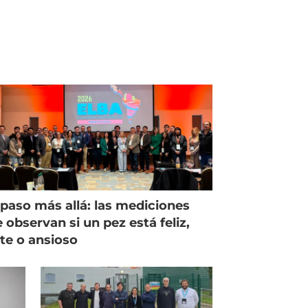
paso más allá: las mediciones
 observan si un pez está feliz,
ste o ansioso