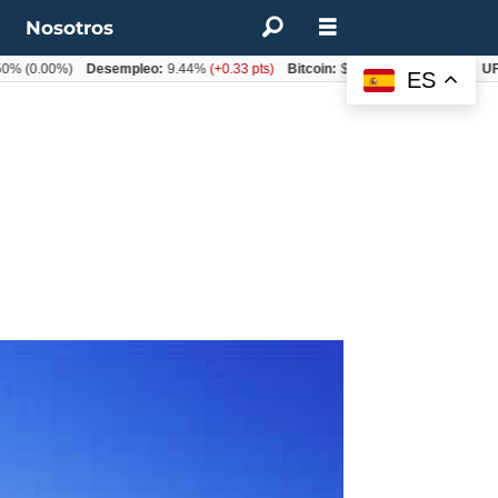
t
Nosotros
.00%)
Desempleo:
9.44%
(+0.33 pts)
Bitcoin:
$64.600,08
(+2.93%)
UF:
$40.
ES