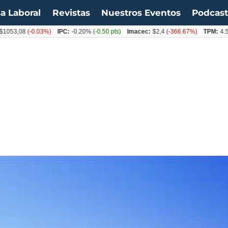
a Laboral
Revistas
Nuestros Eventos
Podcas
,08
(-0.03%)
IPC:
-0.20%
(-0.50 pts)
Imacec:
$2,4
(-366.67%)
TPM:
4.50%
(0