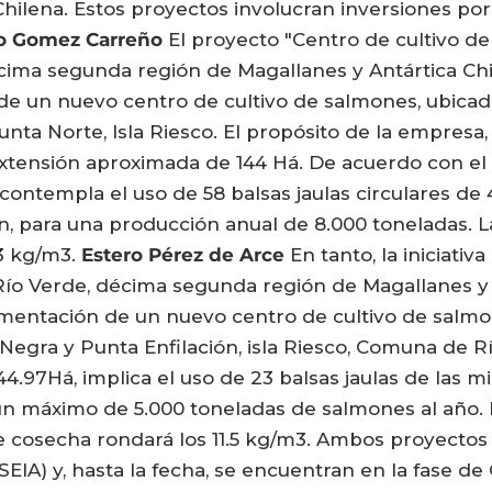
hilena. Estos proyectos involucran inversiones por
io Gomez Carreño
El proyecto "Centro de cultivo d
ima segunda región de Magallanes y Antártica Chil
e un nuevo centro de cultivo de salmones, ubicad
nta Norte, Isla Riesco. El propósito de la empresa,
xtensión aproximada de 144 Há. De acuerdo con el
 contempla el uso de 58 balsas jaulas circulares de
ón, para una producción anual de 8.000 toneladas. L
3 kg/m3.
Estero Pérez de Arce
En tanto, la iniciati
ío Verde, décima segunda región de Magallanes y A
ementación de un nuevo centro de cultivo de salmo
Negra y Punta Enfilación, isla Riesco, Comuna de Rí
4.97Há, implica el uso de 23 balsas jaulas de las 
n máximo de 5.000 toneladas de salmones al año. E
e cosecha rondará los 11.5 kg/m3. Ambos proyecto
IA) y, hasta la fecha, se encuentran en la fase de C