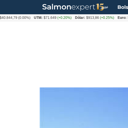
Bols
4,79
(0.00%)
UTM:
$71.649
(+0.20%)
Dólar:
$913,86
(+0.25%)
Euro:
$1053