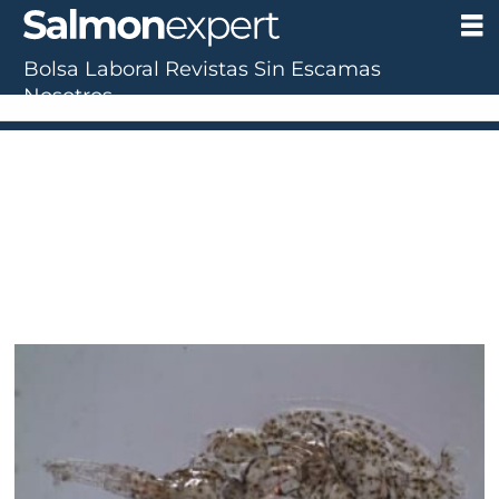
Bolsa Laboral
Revistas
Sin Escamas
Nosotros