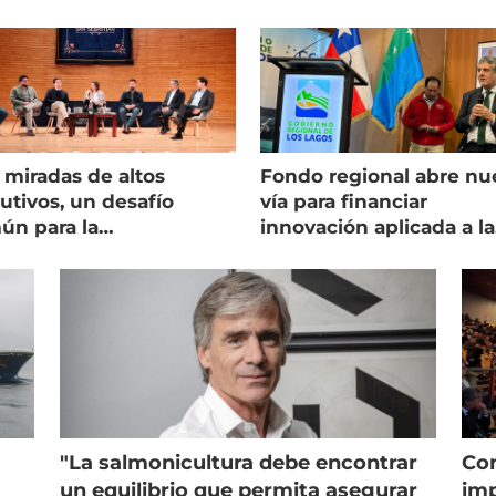
 miradas de altos
Fondo regional abre nu
utivos, un desafío
vía para financiar
ún para la
innovación aplicada a la
onicultura chilena
salmonicultura
"La salmonicultura debe encontrar
Con
un equilibrio que permita asegurar
imp