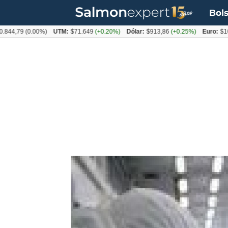
Bols
79
(0.00%)
UTM:
$71.649
(+0.20%)
Dólar:
$913,86
(+0.25%)
Euro:
$1053,08