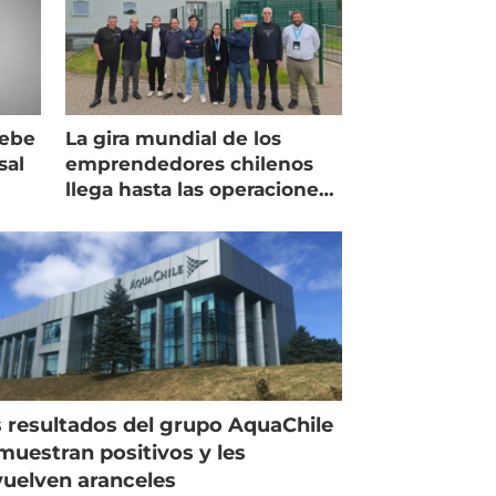
debe
La gira mundial de los
sal
emprendedores chilenos
llega hasta las operaciones
de Mowi en Escocia
 resultados del grupo AquaChile
muestran positivos y les
uelven aranceles