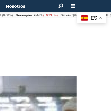
t
Nosotros
%)
Desempleo:
9.44%
(+0.33 pts)
Bitcoin:
$64.600,08
(+2.93%)
UF:
$40.844
ES