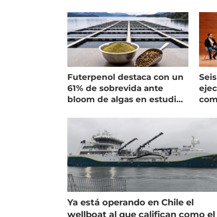
Futerpenol destaca con un
Seis
61% de sobrevida ante
ejec
bloom de algas en estudio
com
de campo
salm
Ya está operando en Chile el
wellboat al que califican como el