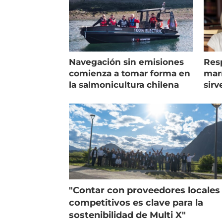
Navegación sin emisiones
Res
comienza a tomar forma en
marí
la salmonicultura chilena
sirv
entr
"Contar con proveedores locales
competitivos es clave para la
sostenibilidad de Multi X"