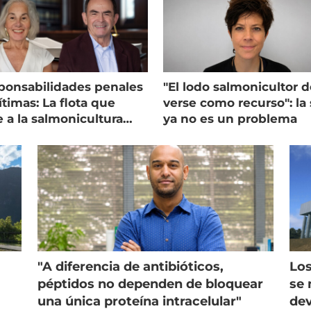
ponsabilidades penales
"El lodo salmonicultor 
timas: La flota que
verse como recurso": la 
e a la salmonicultura
ya no es un problema
ega su visión
"A diferencia de antibióticos,
Los
péptidos no dependen de bloquear
se 
una única proteína intracelular"
dev