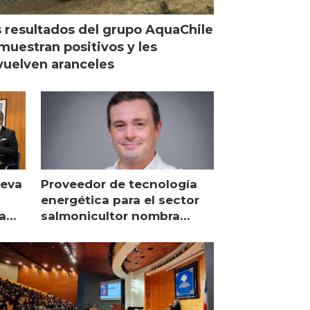
 resultados del grupo AquaChile
muestran positivos y les
uelven aranceles
ueva
Proveedor de tecnología
energética para el sector
a
salmonicultor nombra
managing director en Chile