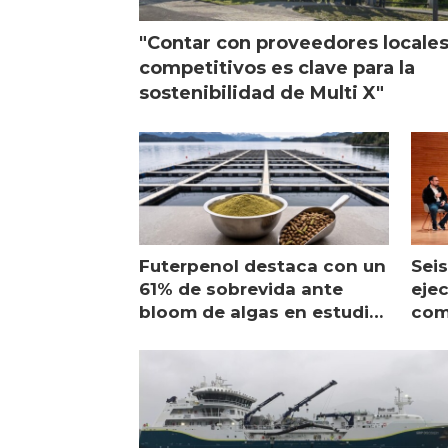
"Contar con proveedores locale
competitivos es clave para la
sostenibilidad de Multi X"
Futerpenol destaca con un
Seis
61% de sobrevida ante
ejec
bloom de algas en estudio
com
de campo
sal