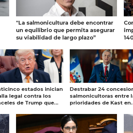
"La salmonicultura debe encontrar
Con
l
un equilibrio que permita asegurar
imp
su viabilidad de largo plazo”
140
nticinco estados inician
Destrabar 24 concesio
lla legal contra los
salmonicultoras entre l
nceles de Trump que
prioridades de Kast en
pean al salmón
Magallanes