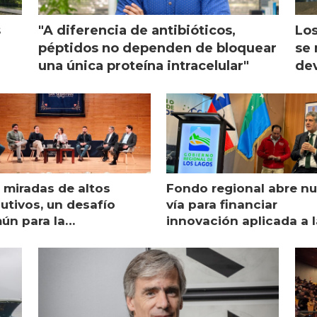
s
"A diferencia de antibióticos,
Los
péptidos no dependen de bloquear
se 
una única proteína intracelular"
dev
 miradas de altos
Fondo regional abre n
utivos, un desafío
vía para financiar
ún para la
innovación aplicada a l
monicultura chilena
salmonicultura