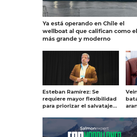
Ya está operando en Chile el
wellboat al que califican como e
más grande y moderno
Esteban Ramírez: Se
Vei
requiere mayor flexibilidad
bata
para priorizar el salvataje
ara
de peces
gol