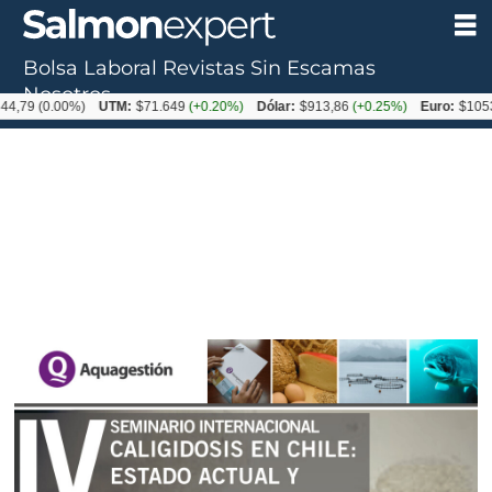
Bolsa Laboral
Revistas
Sin Escamas
Nosotros
0.00%)
UTM:
$71.649
(+0.20%)
Dólar:
$913,86
(+0.25%)
Euro:
$1053,08
(-