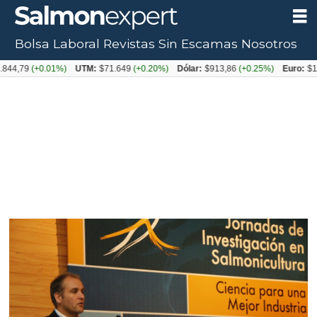
Bolsa Laboral
Revistas
Sin Escamas
Nosotros
(+0.01%)
UTM:
$71.649
(+0.20%)
Dólar:
$913,86
(+0.25%)
Euro:
$1053,08