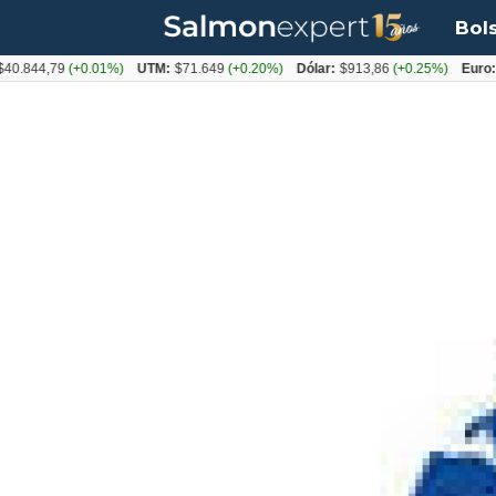
Bol
,79
(+0.01%)
UTM:
$71.649
(+0.20%)
Dólar:
$913,86
(+0.25%)
Euro:
$1053