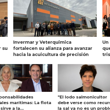
Invermar y Veterquimica
Un 
r su
fortalecen su alianza para avanzar
que
hacia la acuicultura de precisión
tri
ponsabilidades
"El lodo salmonicultor
les marítimas: La flota
debe verse como recur
sirve a la
la sal ya no es un prob