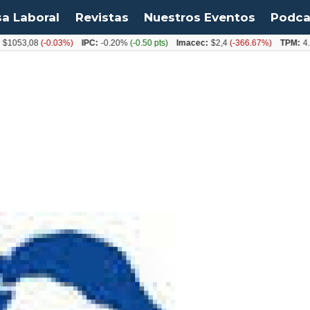
sa Laboral
Revistas
Nuestros Eventos
Podca
,08
(-0.03%)
IPC:
-0.20%
(-0.50 pts)
Imacec:
$2,4
(-366.67%)
TPM:
4.50%
(0