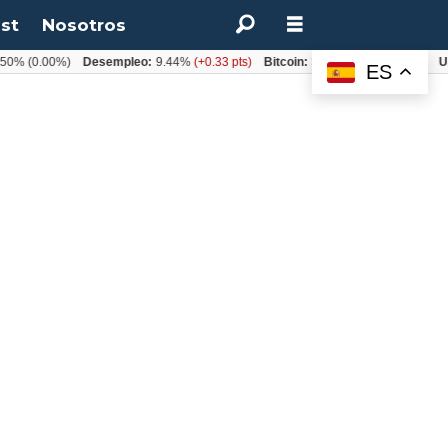
st
Nosotros
.00%)
Desempleo:
9.44%
(+0.33 pts)
Bitcoin:
$64.600,08
(+2.93%)
UF:
$40.
ES