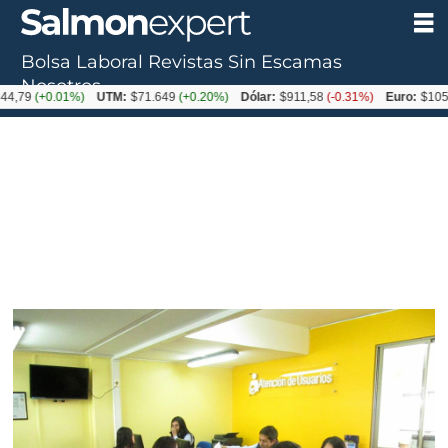
Bolsa Laboral
Revistas
Sin Escamas
Nosotros
+0.01%)
UTM:
$71.649
(+0.20%)
Dólar:
$911,58
(-0.31%)
Euro:
$1053,36
(-