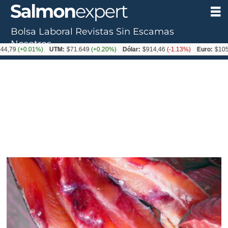
Bolsa Laboral
Revistas
Sin Escamas
Nosotros
+0.01%)
UTM:
$71.649
(+0.20%)
Dólar:
$914,46
(-1.13%)
Euro:
$1054,01
(-