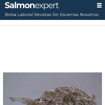
Bolsa Laboral
Revistas
Sin Escamas
Nosotros