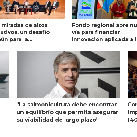
 miradas de altos
Fondo regional abre n
utivos, un desafío
vía para financiar
ún para la
innovación aplicada a l
monicultura chilena
salmonicultura
"La salmonicultura debe encontrar
Con
l
un equilibrio que permita asegurar
imp
su viabilidad de largo plazo”
140