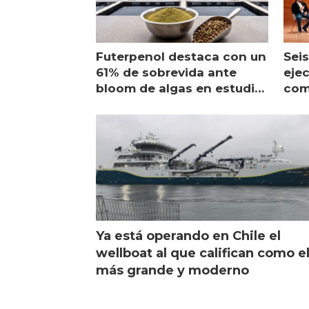
Futerpenol destaca con un
Seis
61% de sobrevida ante
ejec
bloom de algas en estudio
com
de campo
sal
Ya está operando en Chile el
wellboat al que califican como e
más grande y moderno