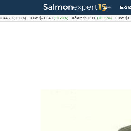
Bol
79
(0.00%)
UTM:
$71.649
(+0.20%)
Dólar:
$913,86
(+0.25%)
Euro:
$1053,0