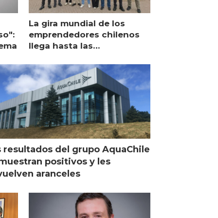
La gira mundial de los
so":
emprendedores chilenos
lema
llega hasta las
operaciones de Mowi en
Escocia
 resultados del grupo AquaChile
muestran positivos y les
uelven aranceles