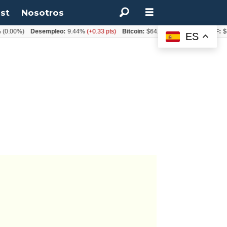
st
Nosotros
0%)
Desempleo:
9.44%
(+0.33 pts)
Bitcoin:
$64.600,08
(+2.93%)
UF:
$40.84
ES