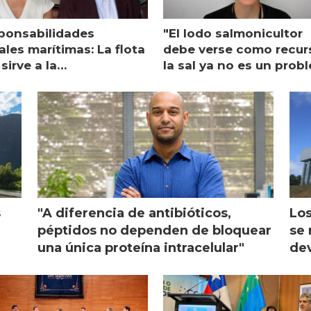
ponsabilidades
"El lodo salmonicultor
les marítimas: La flota
debe verse como recur
sirve a la
la sal ya no es un prob
monicultura entrega su
ón
s
"A diferencia de antibióticos,
Los
péptidos no dependen de bloquear
se 
una única proteína intracelular"
dev