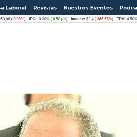
sa Laboral
Revistas
Nuestros Eventos
Podca
8
(-0.03%)
IPC:
-0.20%
(-0.50 pts)
Imacec:
$2,4
(-366.67%)
TPM:
4.50%
(0.0