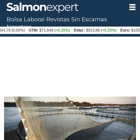
Bolsa Laboral
Revistas
Sin Escamas
Nosotros
0.00%)
UTM:
$71.649
(+0.20%)
Dólar:
$913,86
(+0.25%)
Euro:
$1053,08
(-0