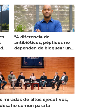
es
"A diferencia de
s
antibióticos, péptidos no
lidad
dependen de bloquear una
única proteína intracelular"
s miradas de altos ejecutivos,
desafío común para la