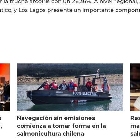
 la trucha arcoíris con un 26,36%. A nivel regiona
tico, y Los Lagos presenta un importante compone
s
Navegación sin emisiones
Res
,
comienza a tomar forma en la
mar
salmonicultura chilena
sal