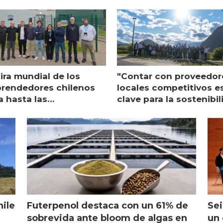
ira mundial de los
"Contar con proveedor
rendedores chilenos
locales competitivos e
a hasta las
clave para la sostenibi
raciones de Mowi en
de Multi X"
ocia
hile
Futerpenol destaca con un 61% de
Sei
sobrevida ante bloom de algas en
un 