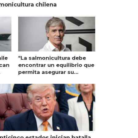
monicultura chilena
ile
"La salmonicultura debe
ican
encontrar un equilibrio que
permita asegurar su
viabilidad de largo plazo”
nticinco estados inician batalla