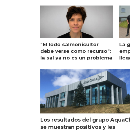
"El lodo salmonicultor
La g
debe verse como recurso":
emp
la sal ya no es un problema
lleg
ope
Esc
Los resultados del grupo AquaC
se muestran positivos y les