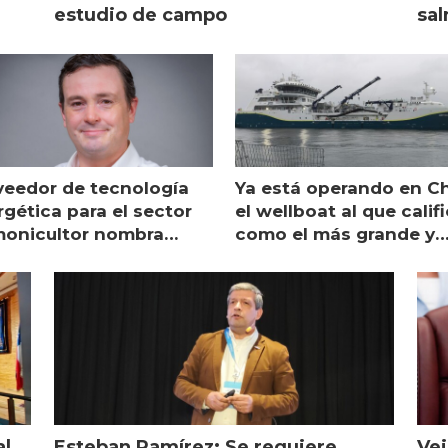
estudio de campo
sal
veedor de tecnología
Ya está operando en Ch
gética para el sector
el wellboat al que calif
monicultor nombra
como el más grande y
aging director en Chile
moderno
al
Esteban Ramírez: Se requiere
Vei