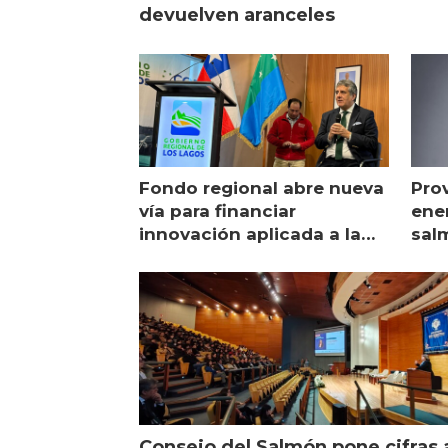
devuelven aranceles
Fondo regional abre nueva
Pro
vía para financiar
ener
innovación aplicada a la
sal
salmonicultura
man
Consejo del Salmón pone cifras 