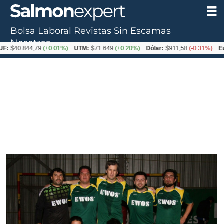
Bolsa Laboral
Revistas
Sin Escamas
Nosotros
40.844,79
(+0.01%)
UTM:
$71.649
(+0.20%)
Dólar:
$911,58
(-0.31%)
Euro: