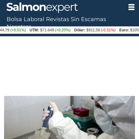
Bolsa Laboral
Revistas
Sin Escamas
Nosotros
+0.01%)
UTM:
$71.649
(+0.20%)
Dólar:
$911,58
(-0.31%)
Euro:
$1053,36
(-