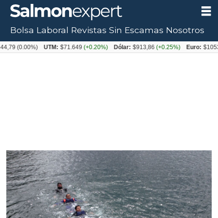
Bolsa Laboral
Revistas
Sin Escamas
Nosotros
(0.00%)
UTM:
$71.649
(+0.20%)
Dólar:
$913,86
(+0.25%)
Euro:
$1053,08
(-