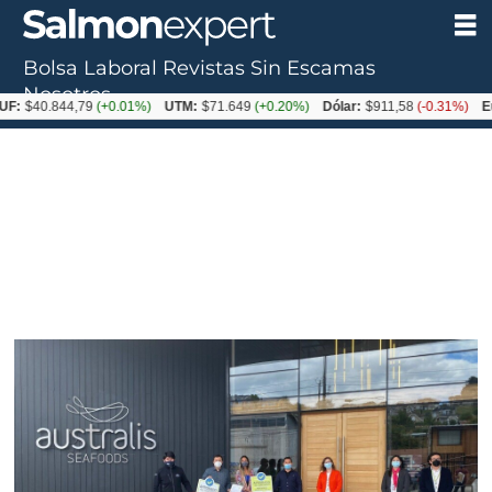
Bolsa Laboral
Revistas
Sin Escamas
Nosotros
0.844,79
(+0.01%)
UTM:
$71.649
(+0.20%)
Dólar:
$911,58
(-0.31%)
Euro:
$1