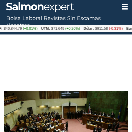
Bolsa Laboral
Revistas
Sin Escamas
Nosotros
844,79
(+0.01%)
UTM:
$71.649
(+0.20%)
Dólar:
$911,58
(-0.31%)
Euro:
$10