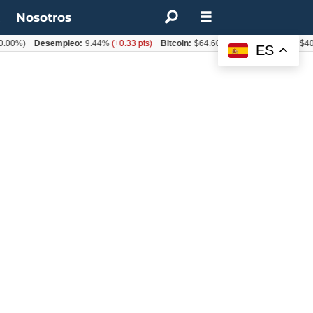
t
Nosotros
Desempleo:
9.44%
(+0.33 pts)
Bitcoin:
$64.600,08
(+2.93%)
UF:
$40.844,7
ES