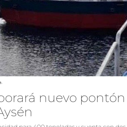
e.
orará nuevo pontón 
Aysén
pacidad para 400 toneladas y cuenta con dos 