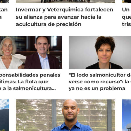
tan
Invermar y Veterquimica fortalecen
Un 
a
su alianza para avanzar hacia la
que
acuicultura de precisión
tri
ponsabilidades penales
"El lodo salmonicultor 
timas: La flota que
verse como recurso": la 
e a la salmonicultura
ya no es un problema
ega su visión