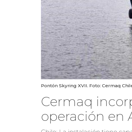
Pontón Skyring XVII. Foto: Cermaq Chil
Cermaq incorp
operación en 
Chile: La instalación tiene ca