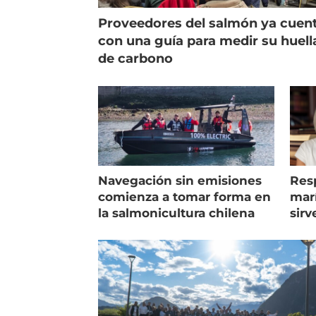
Proveedores del salmón ya cuen
con una guía para medir su huell
de carbono
Navegación sin emisiones
Res
comienza a tomar forma en
marí
la salmonicultura chilena
sirv
entr