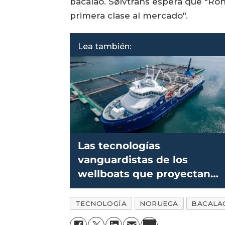
bacalao. Sølvtrans espera que "Ro
primera clase al mercado".
Lea también:
Las tecnologías
vanguardistas de los
wellboats que proyectan
una salmonicultura
sustentable
TECNOLOGÍA
NORUEGA
BACALA