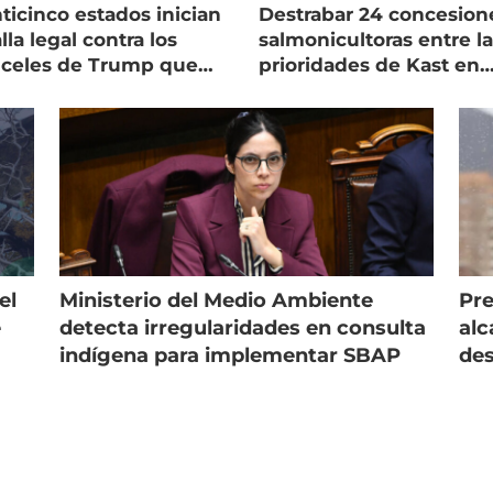
ticinco estados inician
Destrabar 24 concesion
lla legal contra los
salmonicultoras entre l
nceles de Trump que
prioridades de Kast en
pean al salmón
Magallanes
el
Ministerio del Medio Ambiente
Pre
e
detecta irregularidades en consulta
alc
indígena para implementar SBAP
des