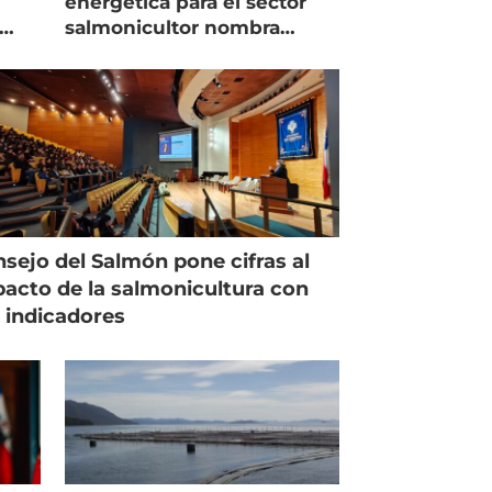
energética para el sector
salmonicultor nombra
managing director en Chile
sejo del Salmón pone cifras al
acto de la salmonicultura con
 indicadores