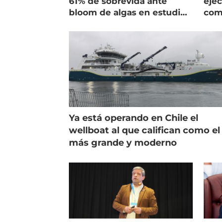
61% de sobrevida ante
ejec
bloom de algas en estudio
com
de campo
salm
Ya está operando en Chile el
wellboat al que califican como el
más grande y moderno