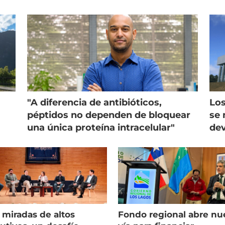
"A diferencia de antibióticos,
Los
péptidos no dependen de bloquear
se 
una única proteína intracelular"
dev
 miradas de altos
Fondo regional abre nu