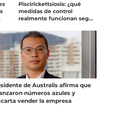
es
Piscirickettsiosis: ¿qué
as
medidas de control
realmente funcionan según
expertos chilenos?
sidente de Australis afirma que
anzaron números azules y
carta vender la empresa