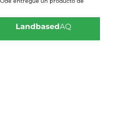
e Ode entregue un producto de
Landbased
AQ