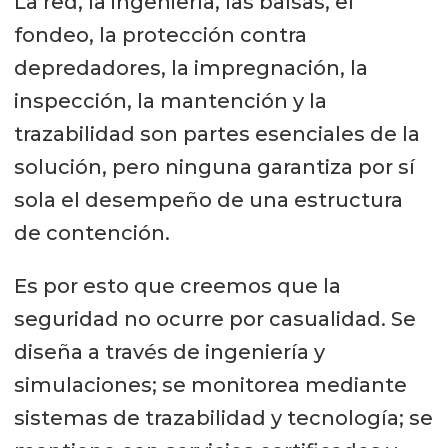
La red, la ingeniería, las balsas, el
especializados, ingeniería,
fondeo, la protección contra
embarcaciones y una
depredadores, la impregnación, la
infraestructura que nos permite
inspección, la mantención y la
acompañar a nuestros clientes y
trazabilidad son partes esenciales de la
transformar necesidades concretas
solución, pero ninguna garantiza por sí
en soluciones concretas.
sola el desempeño de una estructura
de contención.
Para nosotros, presencia local no
significa solamente vender
Es por esto que creemos que la
productos en un país. Significa
seguridad no ocurre por casualidad. Se
formar parte de su ecosistema
diseña a través de ingeniería y
productivo, entender su cultura,
simulaciones; se monitorea mediante
generar empleo, contribuir a las
sistemas de trazabilidad y tecnología; se
comunidades y actuar con