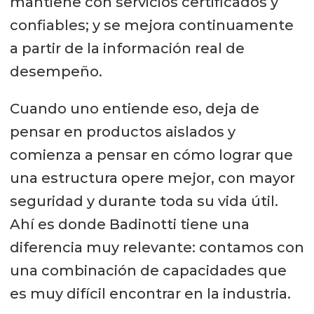
mantiene con servicios certificados y
responsabilidad en los lugares
confiables; y se mejora continuamente
donde operamos. Badinotti ya
a partir de la información real de
cumple 40 años en Chile y 25 años
desempeño.
con inversiones en operaciones que
Cuando uno entiende eso, deja de
generan cerca de 500 empleos
pensar en productos aislados y
locales.
comienza a pensar en cómo lograr que
Creemos que las mejores decisiones
una estructura opere mejor, con mayor
no se toman desde la distancia. Se
seguridad y durante toda su vida útil.
toman en terreno, se toman en el
Ahí es donde Badinotti tiene una
país, con conocimiento directo de la
diferencia muy relevante: contamos con
operación y con equipos capaces de
una combinación de capacidades que
responder cuando el cliente
es muy difícil encontrar en la industria.
realmente lo necesita. Por eso uno