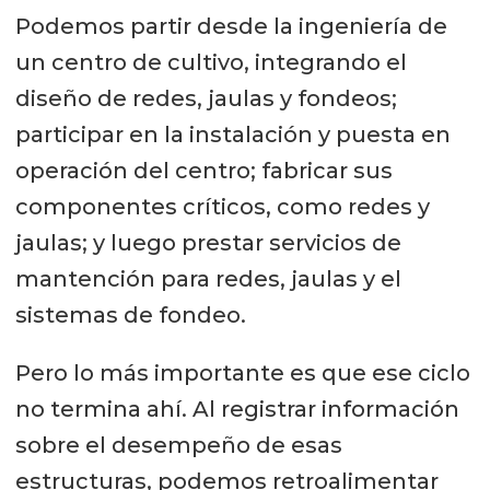
Podemos partir desde la ingeniería de
de nuestros principales focos para
un centro de cultivo, integrando el
los próximos meses será profundizar
diseño de redes, jaulas y fondeos;
esa cercanía que sentimos hemos
participar en la instalación y puesta en
perdido en los últimos años.
operación del centro; fabricar sus
Queremos estar más presentes,
componentes críticos, como redes y
escuchar más, aprender más y
jaulas; y luego prestar servicios de
trabajar más estrechamente con
mantención para redes, jaulas y el
nuestros clientes para ayudarlos a
sistemas de fondeo.
mejorar sus operaciones.
Pero lo más importante es que ese ciclo
Cuando esa presencia local se
no termina ahí. Al registrar información
combina con la experiencia global
sobre el desempeño de esas
de un grupo con más de 115 años
estructuras, podemos retroalimentar
desarrollando soluciones de