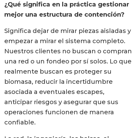
¿Qué significa en la práctica gestionar
Porque para ayudar a un cliente a
mejor una estructura de contención?
gestionar mejor sus estructuras no
basta con tener una oficina
Significa dejar de mirar piezas aisladas y
comercial ni con vender productos
empezar a mirar el sistema completo.
aislados. Hay que estar cerca de la
Nuestros clientes no buscan o compran
operación, entender sus desafíos,
una red o un fondeo por sí solos. Lo que
escuchar a sus equipos, conocer la
realmente buscan es proteger su
realidad de los centros de cultivo y
biomasa, reducir la incertidumbre
responder con capacidad técnica y
asociada a eventuales escapes,
ejecución local.
anticipar riesgos y asegurar que sus
operaciones funcionen de manera
Esa cercanía requiere inversión y
confiable.
compromiso. Badinotti cuenta en
Chile con equipos técnicos, servicios