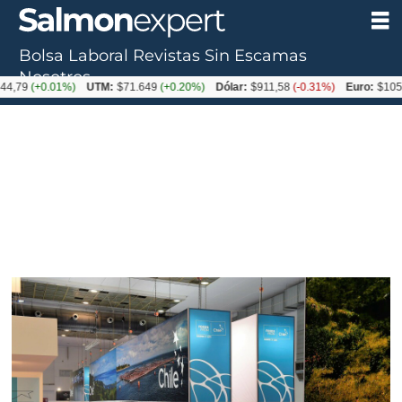
Bolsa Laboral
Revistas
Sin Escamas
Nosotros
+0.01%)
UTM:
$71.649
(+0.20%)
Dólar:
$911,58
(-0.31%)
Euro:
$1053,36
(-