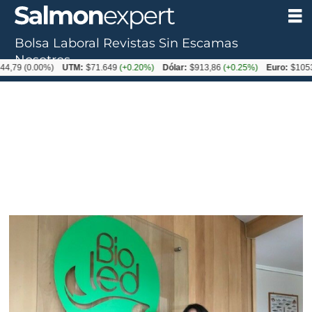
Bolsa Laboral
Revistas
Sin Escamas
Nosotros
.00%)
UTM:
$71.649
(+0.20%)
Dólar:
$913,86
(+0.25%)
Euro:
$1053,08
(-0