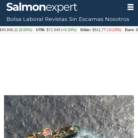
Bolsa Laboral
Revistas
Sin Escamas
Nosotros
,11
(0.00%)
UTM:
$71.649
(+0.20%)
Dólar:
$911,77
(-0.23%)
Euro:
$1054,3