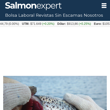
Bolsa Laboral
Revistas
Sin Escamas
Nosotros
.00%)
UTM:
$71.649
(+0.20%)
Dólar:
$913,86
(+0.25%)
Euro:
$1053,08
(-0