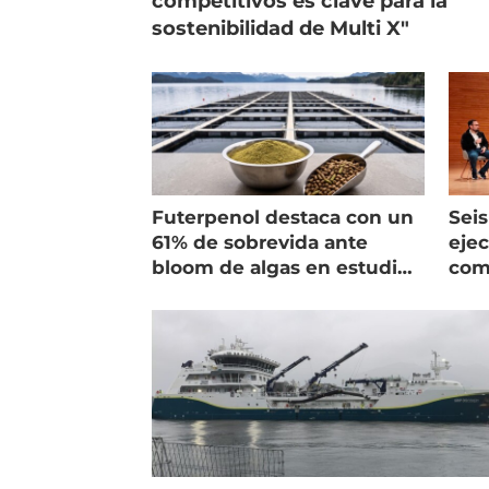
competitivos es clave para la
sostenibilidad de Multi X"
Futerpenol destaca con un
Seis
61% de sobrevida ante
ejec
bloom de algas en estudio
com
de campo
salm