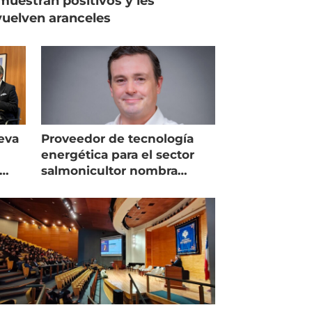
muestran positivos y les
uelven aranceles
eva
Proveedor de tecnología
energética para el sector
salmonicultor nombra
managing director en Chile