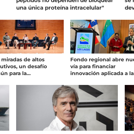
péptidos no dependen de bloquear
se 
una única proteína intracelular"
dev
 miradas de altos
Fondo regional abre nu
utivos, un desafío
vía para financiar
ún para la
innovación aplicada a la
onicultura chilena
salmonicultura