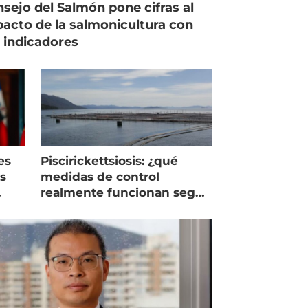
sejo del Salmón pone cifras al
acto de la salmonicultura con
 indicadores
es
Piscirickettsiosis: ¿qué
as
medidas de control
realmente funcionan según
expertos chilenos?