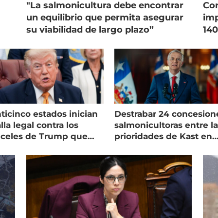
"La salmonicultura debe encontrar
Con
un equilibrio que permita asegurar
imp
su viabilidad de largo plazo”
140
ticinco estados inician
Destrabar 24 concesion
lla legal contra los
salmonicultoras entre l
nceles de Trump que
prioridades de Kast en
pean al salmón
Magallanes