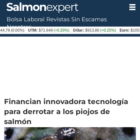
Bolsa Laboral
Revistas
Sin Escamas
Nosotros
(0.00%)
UTM:
$71.649
(+0.20%)
Dólar:
$913,86
(+0.25%)
Euro:
$1053,08
(-
Financian innovadora tecnología
para derrotar a los piojos de
salmón