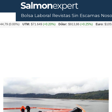
Bolsa Laboral
Revistas
Sin Escamas
Noso
0.00%)
UTM:
$71.649
(+0.20%)
Dólar:
$913,86
(+0.25%)
Euro:
$1053,08
(-0