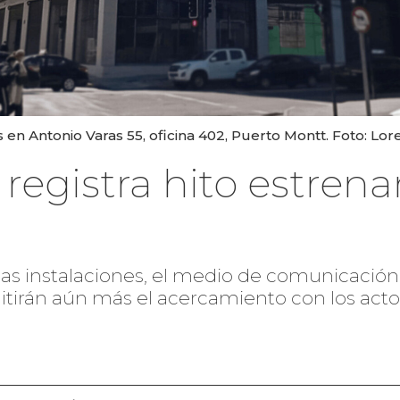
 en Antonio Varas 55, oficina 402, Puerto Montt. Foto: Lor
registra hito estren
s instalaciones, el medio de comunicación 
irán aún más el acercamiento con los actore