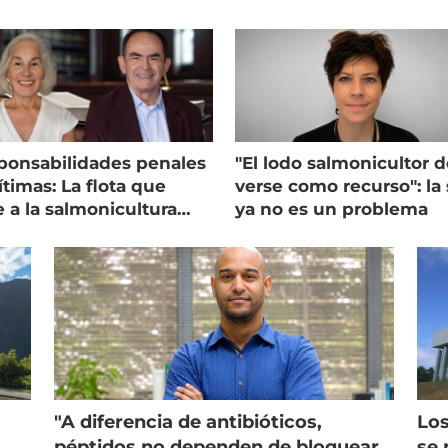
ponsabilidades penales
"El lodo salmonicultor 
timas: La flota que
verse como recurso": la 
e a la salmonicultura
ya no es un problema
ega su visión
"A diferencia de antibióticos,
Los
péptidos no dependen de bloquear
se 