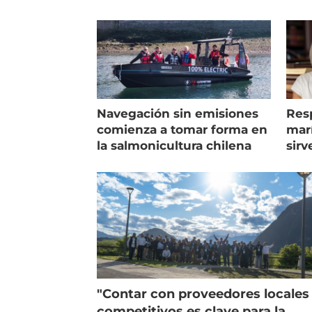
Navegación sin emisiones
Res
comienza a tomar forma en
marí
la salmonicultura chilena
sirv
entr
"Contar con proveedores locales
competitivos es clave para la