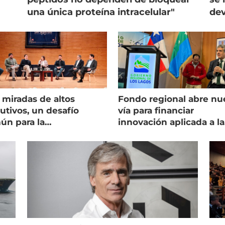
una única proteína intracelular"
dev
 miradas de altos
Fondo regional abre nu
utivos, un desafío
vía para financiar
ún para la
innovación aplicada a la
onicultura chilena
salmonicultura