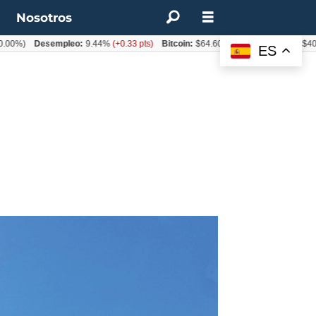
t
Nosotros
Desempleo:
9.44%
(+0.33 pts)
Bitcoin:
$64.600,08
(+2.93%)
UF:
$40.844,7
ES