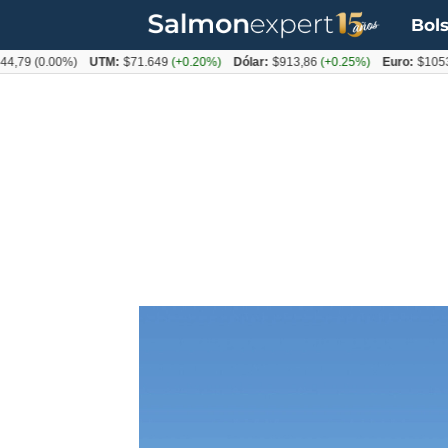
Bols
0.00%)
UTM:
$71.649
(+0.20%)
Dólar:
$913,86
(+0.25%)
Euro:
$1053,08
(-0