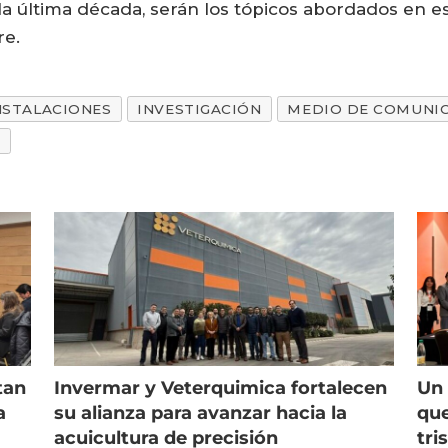
 la última década, serán los tópicos abordados en e
re.
NSTALACIONES
INVESTIGACIÓN
MEDIO DE COMUNI
A
tan
Invermar y Veterquimica fortalecen
Un 
a
su alianza para avanzar hacia la
que
acuicultura de precisión
tri