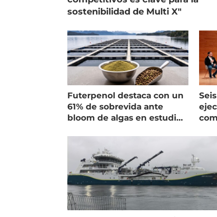
sostenibilidad de Multi X"
Futerpenol destaca con un
Seis
61% de sobrevida ante
ejec
bloom de algas en estudio
com
de campo
salm