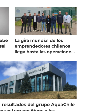
debe
La gira mundial de los
sal
emprendedores chilenos
llega hasta las operaciones
de Mowi en Escocia
 resultados del grupo AquaChile
muestran positivos y les