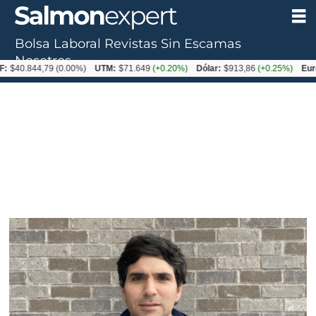
Bolsa Laboral
Revistas
Sin Escamas
Nosotros
844,79
(0.00%)
UTM:
$71.649
(+0.20%)
Dólar:
$913,86
(+0.25%)
Euro:
$105