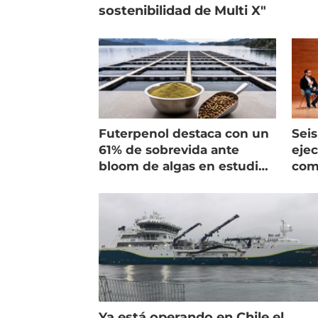
sostenibilidad de Multi X"
Futerpenol destaca con un
Seis
61% de sobrevida ante
ejec
bloom de algas en estudio
com
de campo
salm
Ya está operando en Chile el