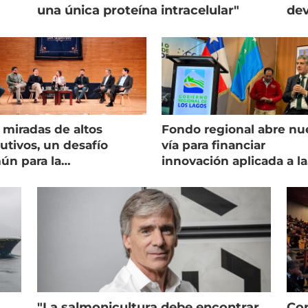
una única proteína intracelular"
dev
 miradas de altos
Fondo regional abre nu
utivos, un desafío
vía para financiar
ún para la
innovación aplicada a la
onicultura chilena
salmonicultura
"La salmonicultura debe encontrar
Con