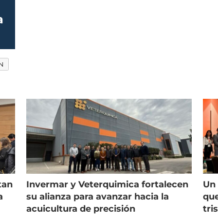
a
N
tan
Invermar y Veterquimica fortalecen
Un 
a
su alianza para avanzar hacia la
que
acuicultura de precisión
tri