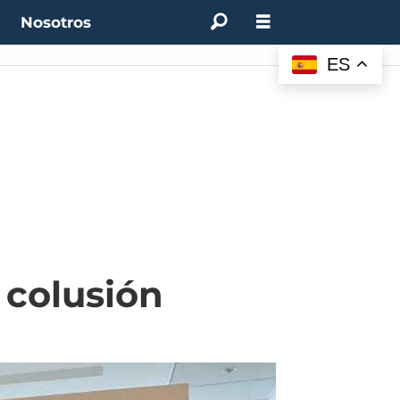
t
Nosotros
ES
 colusión