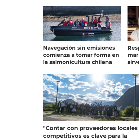
Navegación sin emisiones
Res
comienza a tomar forma en
marí
la salmonicultura chilena
sirv
entr
"Contar con proveedores locales
competitivos es clave para la