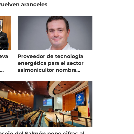
uelven aranceles
eva
Proveedor de tecnología
energética para el sector
salmonicultor nombra
managing director en Chile
sejo del Salmón pone cifras al