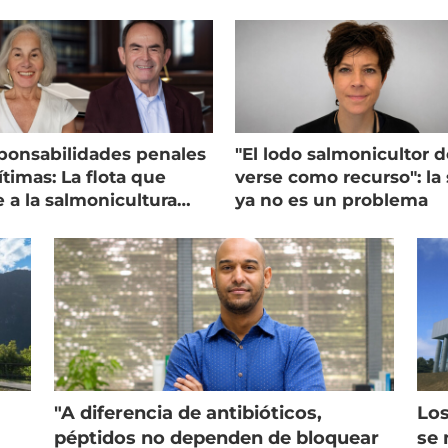
ponsabilidades penales
"El lodo salmonicultor 
timas: La flota que
verse como recurso": la 
e a la salmonicultura
ya no es un problema
ega su visión
"A diferencia de antibióticos,
Los
péptidos no dependen de bloquear
se 