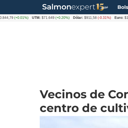
Bols
79
(+0.01%)
UTM:
$71.649
(+0.20%)
Dólar:
$911,58
(-0.31%)
Euro:
$1053,3
Vecinos de Con
centro de cult