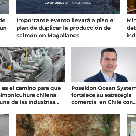
de
Importante evento llevará a piso el
Min
gún
plan de duplicar la producción de
det
salmón en Magallanes
ind
 es el camino para que
Poseidon Ocean Syste
almonicultura chilena
fortalece su estrategia
una de las industrias
comercial en Chile con
 seguras
nuevo gerente