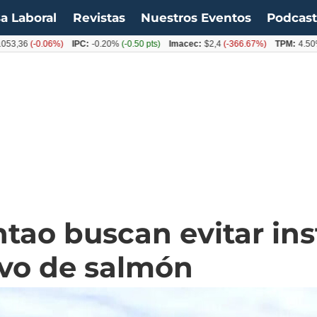
a Laboral
Revistas
Nuestros Eventos
Podcas
6
(-0.06%)
IPC:
-0.20%
(-0.50 pts)
Imacec:
$2,4
(-366.67%)
TPM:
4.50%
(0.0
tao buscan evitar ins
ivo de salmón