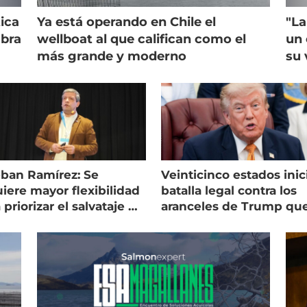
ica
Ya está operando en Chile el
"La
mbra
wellboat al que califican como el
un 
más grande y moderno
su 
eban Ramírez: Se
Veinticinco estados inic
iere mayor flexibilidad
batalla legal contra los
 priorizar el salvataje de
aranceles de Trump qu
es
golpean al salmón