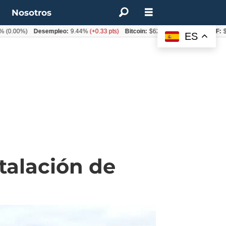
t
Nosotros
0%)
Desempleo:
9.44%
(+0.33 pts)
Bitcoin:
$62.760,11
(-1.74%)
UF:
$40.844
ES
talación de