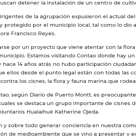
buscan detener la instalación de un centro de cult
dirigentes de la agrupación expusieron el actual de
 protegido por el municipio local, tal como lo dio 
ore Francisco Reyes.
rse por un proyecto que viene atentar con la flor
 municipio. Estamos visitando Contao donde hay u
 hace 14 años atrás no hubo participación ciudadan
que ellos desde el punto legal están con todas las c
contra los cisnes, la flora y fauna marina que rode
ntao, según Diario de Puerto Montt, es preocupante 
cuales se destaca un grupo importante de cisnes de 
oluntarios Hualaihué Katherine Ojeda.
n y sobre todo generar conciencia en nuestra com
ión de medioambiente que se vino a presentar y e