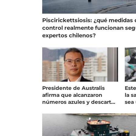
Piscirickettsiosis: ¿qué medidas 
control realmente funcionan se
expertos chilenos?
Presidente de Australis
Este
afirma que alcanzaron
la s
números azules y descarta
sea 
vender la empresa
más