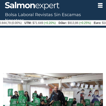
Bolsa Laboral
Revistas
Sin Escamas
Nosotros
9
(0.00%)
UTM:
$71.649
(+0.20%)
Dólar:
$913,86
(+0.25%)
Euro:
$1053,08