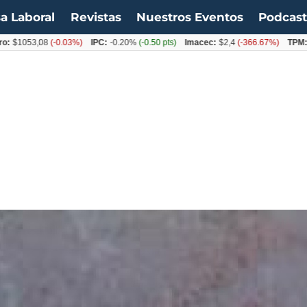
a Laboral
Revistas
Nuestros Eventos
Podcas
053,08
(-0.03%)
IPC:
-0.20%
(-0.50 pts)
Imacec:
$2,4
(-366.67%)
TPM:
4.50