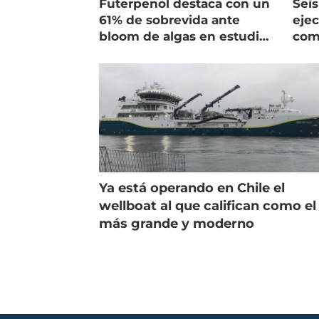
Futerpenol destaca con un
Seis
61% de sobrevida ante
ejec
bloom de algas en estudio
com
de campo
salm
Ya está operando en Chile el
wellboat al que califican como el
más grande y moderno