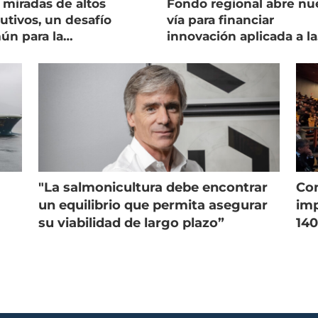
 miradas de altos
Fondo regional abre nu
utivos, un desafío
vía para financiar
ún para la
innovación aplicada a la
onicultura chilena
salmonicultura
"La salmonicultura debe encontrar
Con
un equilibrio que permita asegurar
imp
su viabilidad de largo plazo”
140