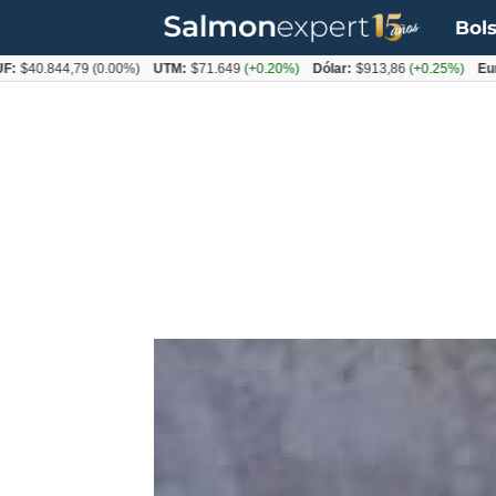
Bols
0.844,79
(0.00%)
UTM:
$71.649
(+0.20%)
Dólar:
$913,86
(+0.25%)
Euro:
$1