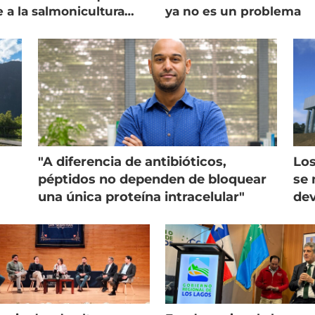
e a la salmonicultura
ya no es un problema
ega su visión
"A diferencia de antibióticos,
Los
péptidos no dependen de bloquear
se 
una única proteína intracelular"
dev