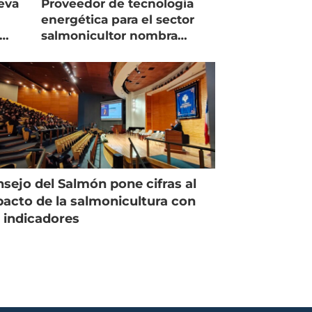
eva
Proveedor de tecnología
energética para el sector
salmonicultor nombra
managing director en Chile
sejo del Salmón pone cifras al
acto de la salmonicultura con
 indicadores