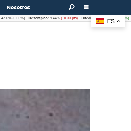
t
Nosotros
%
(0.00%)
Desempleo:
9.44%
(+0.33 pts)
Bitcoin:
$64.600,08
(+2.93%)
UF:
ES