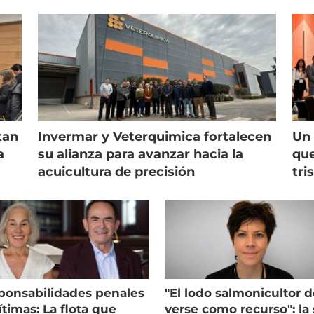
tan
Invermar y Veterquimica fortalecen
Un 
a
su alianza para avanzar hacia la
que
acuicultura de precisión
tri
ponsabilidades penales
"El lodo salmonicultor 
timas: La flota que
verse como recurso": la 