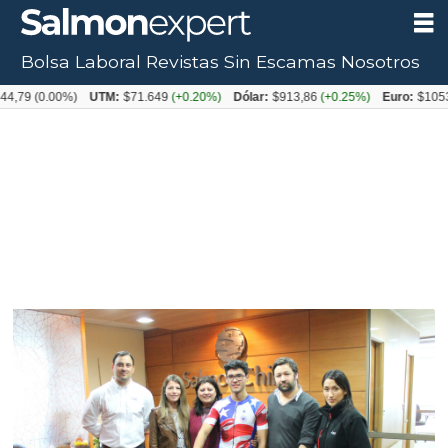
Bolsa Laboral
Revistas
Sin Escamas
Nosotros
0.00%)
UTM:
$71.649
(+0.20%)
Dólar:
$913,86
(+0.25%)
Euro:
$1053,08
(-